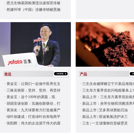
·
恩元生物基因检测违法虚假宣传被
·
然健环球（中国）涉嫌传销被恩施
老总
产品
·
黄金宝：让我们一起做中医养生文
·
三生生命健牌糖立宁片新品海报
·
三株吴炳新：坚持、坚持、再坚持
·
三生东方素养首款闪电能量条上
·
黄金宝：这个100年的课题，现
·
新品上市：三生东方素养首款能
·
胡国安谈创新：实施创新驱动，打
·
新品上市：炎帝生物荷润雅清养
·
黄添友：九天绿要努力打造健康产
·
新品上市 | 艾多美绿唇贻贝油
·
绿叶徐建成：打造绿叶自有电商平
·
新品上市 | 双迪氢氢洗护沐三
·
张阳辉：伟大的企业源于伟大的愿
·
三生 | 一文读懂御坊堂破壁灵