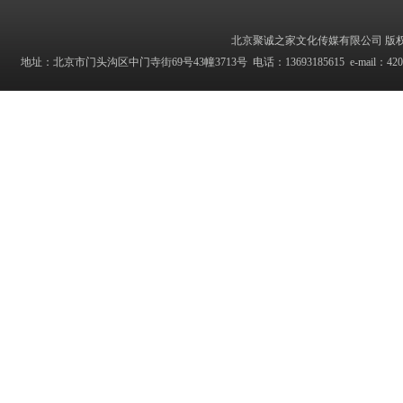
北京聚诚之家文化传媒有限公司 版权所有 Copyrig
地址：北京市门头沟区中门寺街69号43幢3713号 电话：13693185615 e-mail：42027