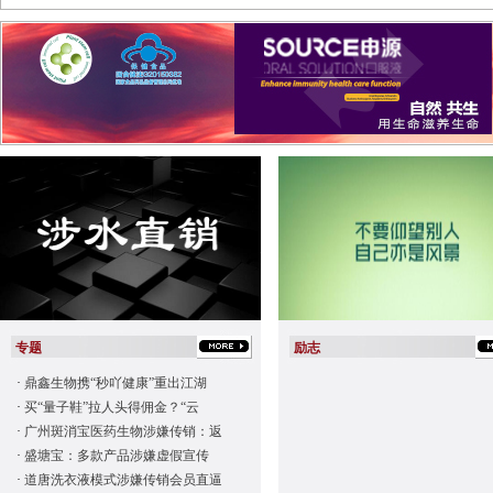
专题
励志
·
鼎鑫生物携“秒吖健康”重出江湖
·
买“量子鞋”拉人头得佣金？“云
·
广州斑消宝医药生物涉嫌传销：返
·
盛塘宝：多款产品涉嫌虚假宣传
·
道唐洗衣液模式涉嫌传销会员直逼