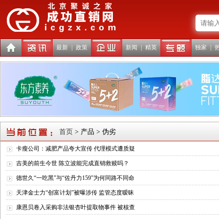
最新
|
政策
新闻
|
精英
独家
|
首页
> 产品 > 伪劣
卡瘦公司：减肥产品夸大宣传 代理模式遭质疑
吉美的前生今世 陈立波能完成直销救赎吗？
德世久“一吃黑”与“佐丹力159”为何同路不同命
天津金士力“创富计划”被曝涉传 监管态度暧昧
康恩贝卷入采购非法银杏叶提取物事件 被核查