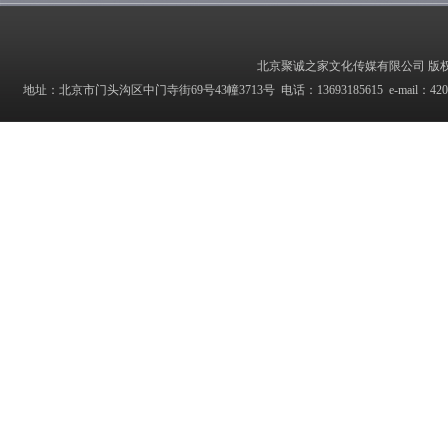
北京聚诚之家文化传媒有限公司 版权所有 Copyrig
地址：北京市门头沟区中门寺街69号43幢3713号 电话：13693185615 e-mail：42027