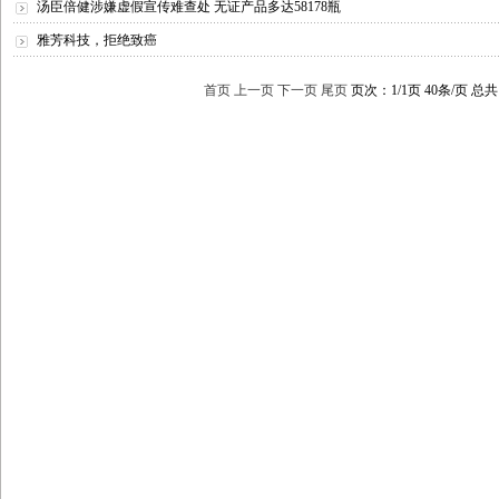
汤臣倍健涉嫌虚假宣传难查处 无证产品多达58178瓶
雅芳科技，拒绝致癌
首页
上一页
下一页
尾页
页次：1/1页 40条/页 总