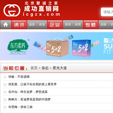
最新
|
政策
新闻
|
精英
独家
|
首页
> 杂志 > 星光大道
张敏：不留遗憾
张彩惠，让孩子站在我的肩上看世界
岳许仙：终生追梦，梦想成真
阎树兵：富迪梦就是我的中国梦
肖慧梅：拼命三娘