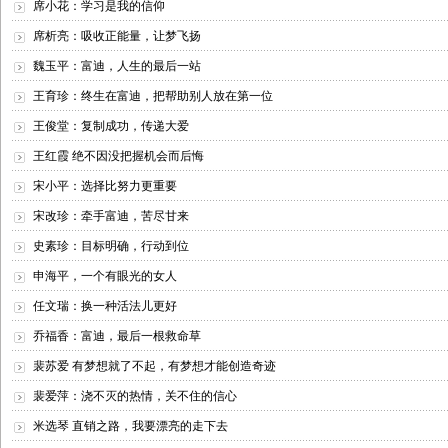
席小花：学习是我的信仰
席析亮：吸收正能量，让梦飞扬
魏玉平：富迪，人生的最后一站
王育珍：终生在富迪，把帮助别人放在第一位
王俊堂：复制成功，传递大爱
王红霞 绝不因没把握机会而后悔
宋小平：选择比努力更重要
宋改珍：牵手富迪，苦尽甘来
史素珍：目标明确，行动到位
申海平，一个有眼光的女人
任文瑞：换一种活法儿更好
乔福香：富迪，最后一根救命草
裴苏爱 有梦想就了不起，有梦想才能创造奇迹
裴爱萍：浇不灭的热情，关不住的信心
米选琴 直销之路，我要漂亮的走下去