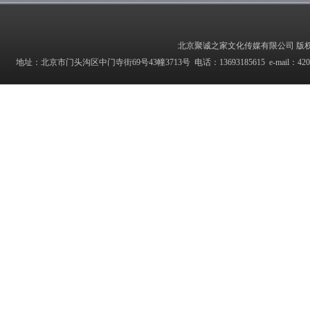
北京聚诚之家文化传媒有限公司 版权所有 Copyrig
地址：北京市门头沟区中门寺街69号43幢3713号 电话：13693185615 e-mail：42027