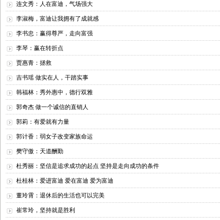
连文秀：人在富迪，气场强大
李淑梅，富迪让我拥有了成就感
李书忠：赢得尊严，走向富强
李琴：赢在转折点
贾惠青：拯救
吉书瑶 做实在人，干踏实事
韩福林：秀外惠中，德行双雅
郭奇杰 做一个诚信的直销人
郭莉：有爱就有力量
郭计香：弱女子改变家族命运
樊守傲：天道酬勤
杜秀丽：坚信是追求成功的起点 坚持是走向成功的条件
杜桂林：爱进富迪 爱在富迪 爱为富迪
董玲霄：退休后的生活也可以完美
崔常玲，坚持就是胜利